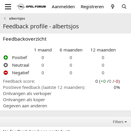
Aanmelden
Registreren
albertsjos
Feedback profile - albertsjos
Feedbackoverzicht
1 maand
6 maanden
12 maanden
Positief
0
0
0
Neutraal
0
0
0
Negatief
0
0
0
Feedback score
0 (
+0
/
0
/
-0
)
Positieve feedback (laatste 12 maanden)
0%
Ontvangen als verkoper
Ontvangen als koper
Gegeven aan anderen
Filters