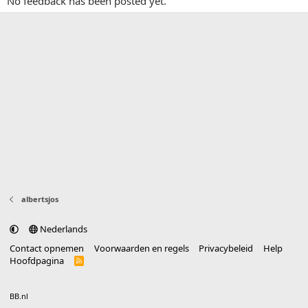
No feedback has been posted yet.
albertsjos
Nederlands
Contact opnemen
Voorwaarden en regels
Privacybeleid
Help
Hoofdpagina
R
S
S
®
Community platform by XenForo
© 2010-2025 XenForo Ltd.
vertaald door
BB.nl