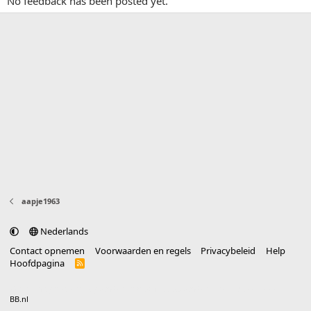
No feedback has been posted yet.
aapje1963
Nederlands
Contact opnemen
Voorwaarden en regels
Privacybeleid
Help
Hoofdpagina
R
S
S
®
Community platform by XenForo
© 2010-2025 XenForo Ltd.
vertaald door
BB.nl