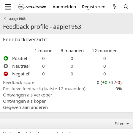
Aanmelden
Registreren
aapje1963
Feedback profile - aapje1963
Feedbackoverzicht
1 maand
6 maanden
12 maanden
Positief
0
0
0
Neutraal
0
0
0
Negatief
0
0
0
Feedback score
0 (
+0
/
0
/
-0
)
Positieve feedback (laatste 12 maanden)
0%
Ontvangen als verkoper
Ontvangen als koper
Gegeven aan anderen
Filters