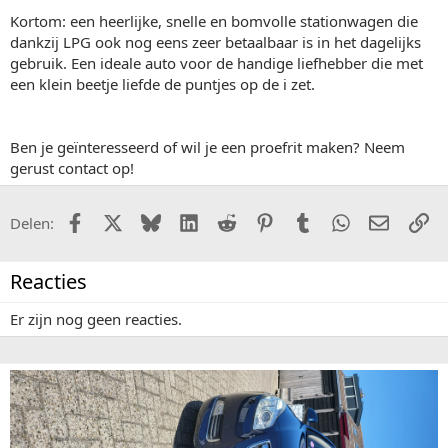
Kortom: een heerlijke, snelle en bomvolle stationwagen die
dankzij LPG ook nog eens zeer betaalbaar is in het dagelijks
gebruik. Een ideale auto voor de handige liefhebber die met
een klein beetje liefde de puntjes op de i zet.
Ben je geïnteresseerd of wil je een proefrit maken? Neem
gerust contact op!
Facebook
X (Twitter)
Bluesky
LinkedIn
Reddit
Pinterest
Tumblr
WhatsApp
E-mail
Li
Delen:
Reacties
Er zijn nog geen reacties.