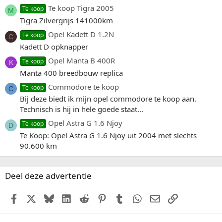
Te koop Tigra 2005
Te koop
M
Tigra Zilvergrijs 141000km
Opel Kadett D 1.2N
Te koop
C
Kadett D opknapper
Opel Manta B 400R
Te koop
K
Manta 400 breedbouw replica
Commodore te koop
Te koop
C
Bij deze biedt ik mijn opel commodore te koop aan.
Technisch is hij in hele goede staat...
Opel Astra G 1.6 Njoy
Te koop
D
Te Koop: Opel Astra G 1.6 Njoy uit 2004 met slechts
90.600 km
Deel deze advertentie
Facebook
X (Twitter)
Bluesky
LinkedIn
Reddit
Pinterest
Tumblr
WhatsApp
E-mail
Link