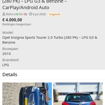
(280 PK) – LPG G3 & Benzine –
CarPlay/Android Auto
V
C
Rshn
(
+0
/
0
/
-0
)
6 jul 2026
Uitgelicht
e
r
€ 4.000,00
r
e
Biedingen toegestaan
k
a
o
t
Model
p
e
Opel Insignia Sports Tourer 2.0 Turbo (280 PK) – LPG G3 &
e
d
Benzine
r
a
t
Bouwjaar
e
2010
Brandstof
LPG
Details