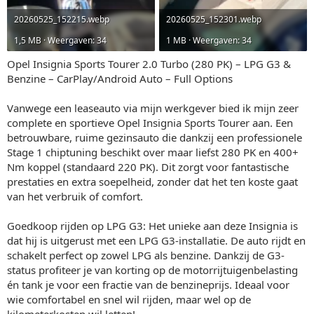
20260525_152215.webp
20260525_152301.webp
1,5 MB · Weergaven: 34
1 MB · Weergaven: 34
Opel Insignia Sports Tourer 2.0 Turbo (280 PK) – LPG G3 &
Benzine – CarPlay/Android Auto – Full Options
Vanwege een leaseauto via mijn werkgever bied ik mijn zeer
complete en sportieve Opel Insignia Sports Tourer aan. Een
betrouwbare, ruime gezinsauto die dankzij een professionele
Stage 1 chiptuning beschikt over maar liefst 280 PK en 400+
Nm koppel (standaard 220 PK). Dit zorgt voor fantastische
prestaties en extra soepelheid, zonder dat het ten koste gaat
van het verbruik of comfort.
Goedkoop rijden op LPG G3: Het unieke aan deze Insignia is
dat hij is uitgerust met een LPG G3-installatie. De auto rijdt en
schakelt perfect op zowel LPG als benzine. Dankzij de G3-
status profiteer je van korting op de motorrijtuigenbelasting
én tank je voor een fractie van de benzineprijs. Ideaal voor
wie comfortabel en snel wil rijden, maar wel op de
kilometerkosten wil letten!