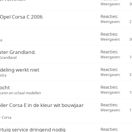
Weergaven
3
Opel Corsa C 2006
Reacties
Weergaven
2
Reacties
Weergaven
3
ka
ter Grandland.
Reacties
Weergaven
1
Grandland
deling werkt niet
Reacties
Weergaven
3
stra
ocht
Reacties
Weergaven
1
turen en schaal modellen
ler Corsa E in de kleur wit bouwjaar
Reacties
Weergaven
1
Corsa
tuig service dringend nodig
Reacties