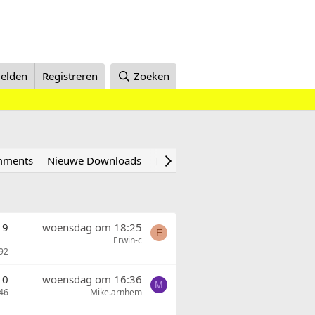
elden
Registreren
Zoeken
omments
Nieuwe Downloads
Nieuwe profielberichten
Recent
9
woensdag om 18:25
E
Erwin-c
92
0
woensdag om 16:36
M
46
Mike.arnhem