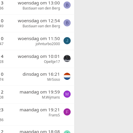
3
woensdag om 13:00
B
36
Bastiaan van den Berg
0
woensdag om 12:54
B
49
Bastiaan van den Berg
0
woensdag om 11:50
J
47
johnturbo2000
4
woensdag om 10:01
28
Opeltje17
0
dinsdag om 16:21
74
MrSoso
2
maandag om 19:59
M
08
M.Wijmans
23
maandag om 19:21
F
FransS
86
2
maandag om 18:08