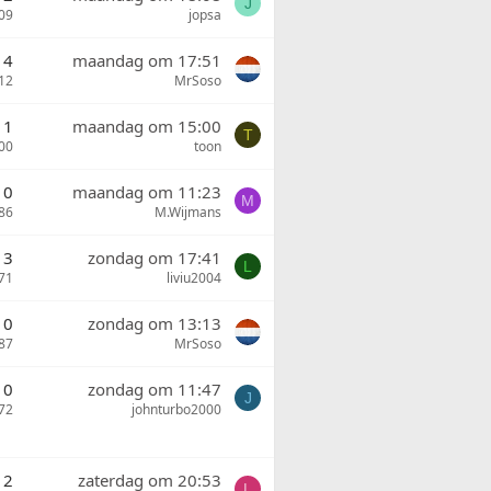
J
09
jopsa
4
maandag om 17:51
12
MrSoso
1
maandag om 15:00
T
00
toon
0
maandag om 11:23
M
86
M.Wijmans
3
zondag om 17:41
L
71
liviu2004
0
zondag om 13:13
87
MrSoso
0
zondag om 11:47
J
72
johnturbo2000
2
zaterdag om 20:53
L