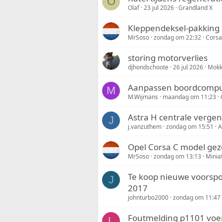
O
Olaf
23 jul 2026
Grandland X
Kleppendeksel-pakking 
MrSoso
zondag om 22:32
Corsa
storing motorverlies
djhondschoote
26 jul 2026
Mok
Aanpassen boordcompu
M
M.Wijmans
maandag om 11:23
Astra H centrale vergen
J
j.vanzuthem
zondag om 15:51
A
Opel Corsa C model gez
MrSoso
zondag om 13:13
Minia
Te koop nieuwe voorspoi
J
2017
johnturbo2000
zondag om 11:47
Foutmelding p1101 voer
L