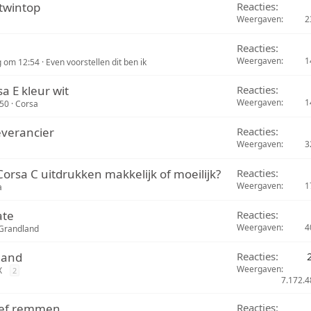
 twintop
Reacties
Weergaven
2
Reacties
Weergaven
1
 om 12:54
Even voorstellen dit ben ik
a E kleur wit
Reacties
Weergaven
1
50
Corsa
verancier
Reacties
Weergaven
3
rsa C uitdrukken makkelijk of moeilijk?
Reacties
Weergaven
1
a
ate
Reacties
Weergaven
4
Grandland
land
Reacties
Weergaven
X
2
7.172.4
tief remmen
Reacties