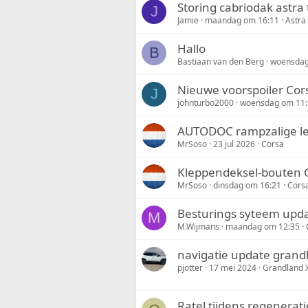
Storing cabriodak astra
J
Jamie
maandag om 16:11
Astra
Hallo
B
Bastiaan van den Berg
woensdag
Nieuwe voorspoiler Cors
J
johnturbo2000
woensdag om 11:
AUTODOC rampzalige le
MrSoso
23 jul 2026
Corsa
Kleppendeksel-bouten Co
MrSoso
dinsdag om 16:21
Cors
Besturings syteem upd
M
M.Wijmans
maandag om 12:35
navigatie update grand
pjotter
17 mei 2024
Grandland 
Ratel tijdens regenera