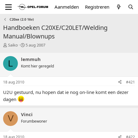
Aanmelden
Registreren
C20xe (2.0 16v)
Handboeken C20XE/C20LET/Welding
Manual/Blownups
T
S
Saiko
5 aug 2007
o
t
p
a
lemmuh
L
i
r
Komt hier geregeld
c
t
s
d
t
a
18 aug 2010
#421
a
t
r
u
U2U gestuurd, nu hopen dat ie nog on-line komt een dezer
t
m
dagen
e
r
Vinci
V
Forumbewoner
18 aug 2010
#422