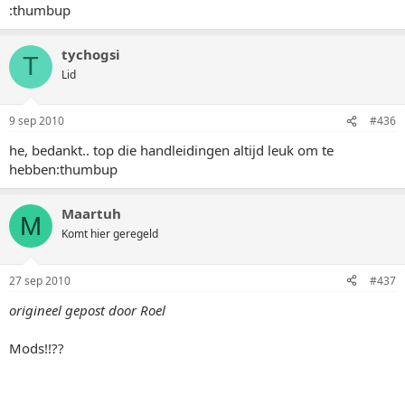
:thumbup
tychogsi
T
Lid
9 sep 2010
#436
he, bedankt.. top die handleidingen altijd leuk om te
hebben:thumbup
Maartuh
M
Komt hier geregeld
27 sep 2010
#437
origineel gepost door Roel
Mods!!??