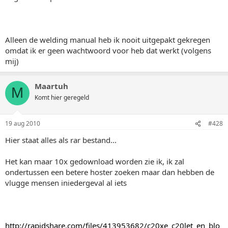
Alleen de welding manual heb ik nooit uitgepakt gekregen
omdat ik er geen wachtwoord voor heb dat werkt (volgens
mij)
Maartuh
M
Komt hier geregeld
19 aug 2010
#428
Hier staat alles als rar bestand...
Het kan maar 10x gedownload worden zie ik, ik zal
ondertussen een betere hoster zoeken maar dan hebben de
vlugge mensen iniedergeval al iets
http://rapidshare.com/files/413953682/c20xe_c20let_en_blo