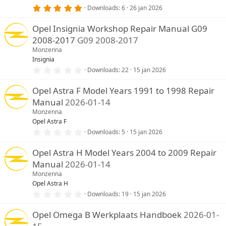
r
5
Downloads
6
26 jan 2026
(
,
r
0
e
Opel Insignia Workshop Repair Manual G09
0
n
s
2008-2017
G09 2008-2017
)
t
e
Monzenna
r
Insignia
(
0
Downloads
22
15 jan 2026
r
,
e
0
n
Opel Astra F Model Years 1991 to 1998 Repair
0
)
s
Manual
2026-01-14
t
e
Monzenna
r
Opel Astra F
(
0
Downloads
5
15 jan 2026
r
,
e
0
n
Opel Astra H Model Years 2004 to 2009 Repair
0
)
s
Manual
2026-01-14
t
e
Monzenna
r
Opel Astra H
(
0
Downloads
19
15 jan 2026
r
,
e
0
n
Opel Omega B Werkplaats Handboek
2026-01-
0
)
s