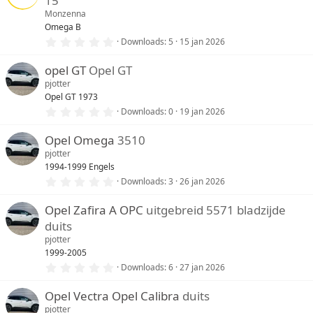
15
t
e
Monzenna
r
Omega B
(
0
Downloads
5
15 jan 2026
r
,
e
0
n
opel GT
Opel GT
0
)
s
pjotter
t
Opel GT 1973
e
r
0
Downloads
0
19 jan 2026
(
,
r
0
e
Opel Omega
3510
0
n
s
pjotter
)
t
1994-1999 Engels
e
r
0
Downloads
3
26 jan 2026
(
,
r
0
e
Opel Zafira A OPC
uitgebreid 5571 bladzijde
0
n
s
duits
)
t
e
pjotter
r
1999-2005
(
0
Downloads
6
27 jan 2026
r
,
e
0
n
Opel Vectra Opel Calibra
duits
0
)
s
pjotter