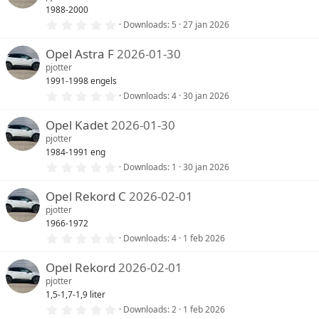
t
1988-2000
e
r
0
Downloads
5
27 jan 2026
(
,
r
0
e
Opel Astra F
2026-01-30
0
n
s
pjotter
)
t
1991-1998 engels
e
r
0
Downloads
4
30 jan 2026
(
,
r
0
e
Opel Kadet
2026-01-30
0
n
s
pjotter
)
t
1984-1991 eng
e
r
0
Downloads
1
30 jan 2026
(
,
r
0
e
Opel Rekord C
2026-02-01
0
n
s
pjotter
)
t
1966-1972
e
r
0
Downloads
4
1 feb 2026
(
,
r
0
e
Opel Rekord
2026-02-01
0
n
s
pjotter
)
t
1,5-1,7-1,9 liter
e
r
0
Downloads
2
1 feb 2026
(
,