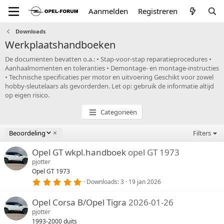
Aanmelden
Registreren
Downloads
Werkplaatshandboeken
De documenten bevatten o.a.: • Stap-voor-stap reparatieprocedures •
Aanhaalmomenten en toleranties • Demontage- en montage-instructies
• Technische specificaties per motor en uitvoering Geschikt voor zowel
hobby-sleutelaars als gevorderden. Let op: gebruik de informatie altijd
op eigen risico.
Categorieën
A
Beoordeling
Filters
f
l
Opel GT wkpl.handboek
opel GT 1973
o
pjotter
p
Opel GT 1973
e
5
Downloads
3
19 jan 2026
n
,
0
d
Opel Corsa B/Opel Tigra
2026-01-26
0
s
pjotter
t
1993-2000 duits
e