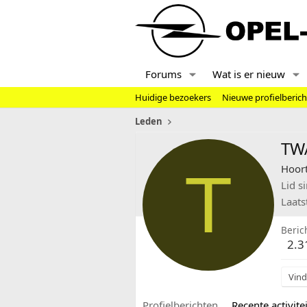
Forums
Wat is er nieuw
Huidige bezoekers
Nieuwe profielberic
Leden
TW
T
Hoort
Lid s
Laats
Beric
2.3
Vind
Profielberichten
Recente activitei