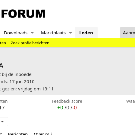
Downloads
Marktplaats
Leden
Aanm
hten
Zoek profielberichten
A
 bij de inboedel
inds
17 jun 2010
t gezien
vrijdag om 13:11
hten
Feedback score
Waa
17
+0
/
0
/
-0
t
Berichten
Over mij