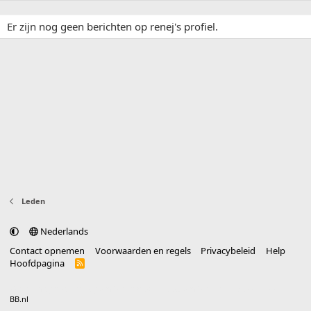
Er zijn nog geen berichten op renej's profiel.
Leden
Nederlands
Contact opnemen
Voorwaarden en regels
Privacybeleid
Help
Hoofdpagina
R
S
S
®
Community platform by XenForo
© 2010-2025 XenForo Ltd.
vertaald door
BB.nl