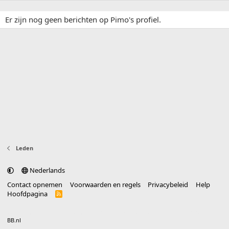
Er zijn nog geen berichten op Pimo's profiel.
Leden
Nederlands
Contact opnemen
Voorwaarden en regels
Privacybeleid
Help
Hoofdpagina
R
S
S
®
Community platform by XenForo
© 2010-2025 XenForo Ltd.
vertaald door
BB.nl