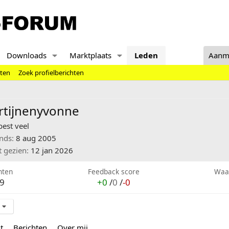
Downloads
Marktplaats
Leden
Aanm
hten
Zoek profielberichten
rtijnenyvonne
best veel
inds
8 aug 2005
t gezien
12 jan 2026
hten
Feedback score
Waa
9
+0
/
0
/
-0
t
Berichten
Over mij