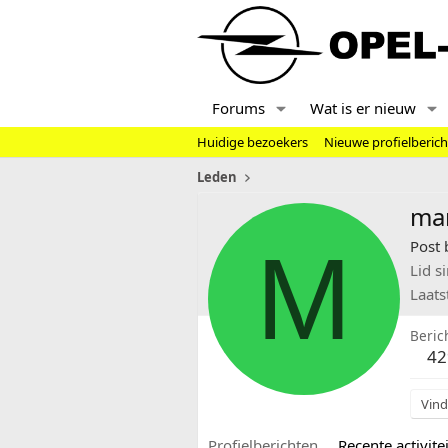
Forums
Wat is er nieuw
Huidige bezoekers
Nieuwe profielberic
Leden
ma
M
Post 
Lid s
Laats
Beric
42
Vind
Profielberichten
Recente activitei