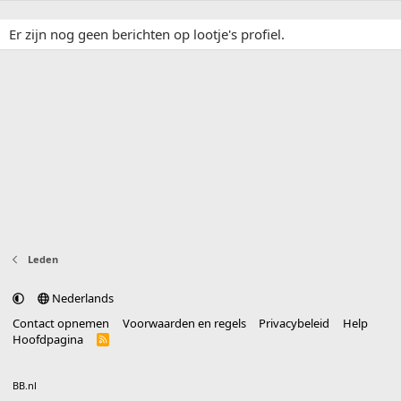
Er zijn nog geen berichten op lootje's profiel.
Leden
Nederlands
Contact opnemen
Voorwaarden en regels
Privacybeleid
Help
Hoofdpagina
R
S
S
®
Community platform by XenForo
© 2010-2025 XenForo Ltd.
vertaald door
BB.nl