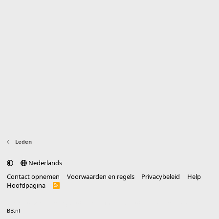
Leden
Nederlands
Contact opnemen
Voorwaarden en regels
Privacybeleid
Help
Hoofdpagina
R
S
S
®
Community platform by XenForo
© 2010-2025 XenForo Ltd.
vertaald door
BB.nl