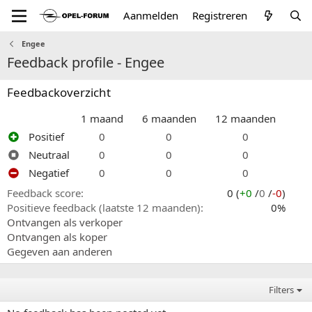
Aanmelden
Registreren
Engee
Feedback profile - Engee
Feedbackoverzicht
1 maand
6 maanden
12 maanden
Positief
0
0
0
Neutraal
0
0
0
Negatief
0
0
0
Feedback score
0 (
+0
/
0
/
-0
)
Positieve feedback (laatste 12 maanden)
0%
Ontvangen als verkoper
Ontvangen als koper
Gegeven aan anderen
Filters