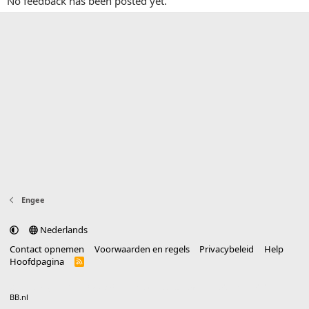
No feedback has been posted yet.
Engee
Nederlands
Contact opnemen
Voorwaarden en regels
Privacybeleid
Help
Hoofdpagina
R
S
S
®
Community platform by XenForo
© 2010-2025 XenForo Ltd.
vertaald door
BB.nl