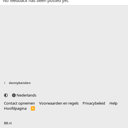
No feedback has been posted yet.
dannybanden
Nederlands
Contact opnemen
Voorwaarden en regels
Privacybeleid
Help
Hoofdpagina
R
S
S
®
Community platform by XenForo
© 2010-2025 XenForo Ltd.
vertaald door
BB.nl