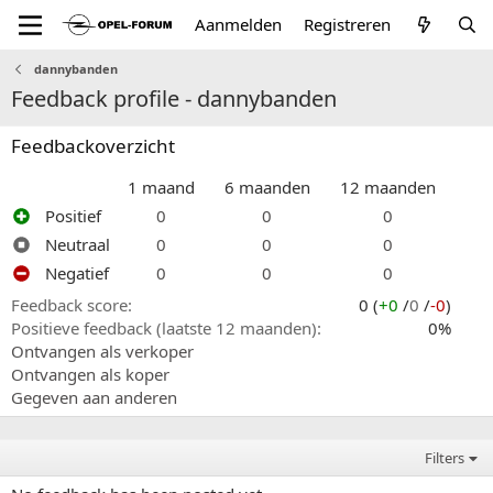
Aanmelden
Registreren
dannybanden
Feedback profile - dannybanden
Feedbackoverzicht
1 maand
6 maanden
12 maanden
Positief
0
0
0
Neutraal
0
0
0
Negatief
0
0
0
Feedback score
0 (
+0
/
0
/
-0
)
Positieve feedback (laatste 12 maanden)
0%
Ontvangen als verkoper
Ontvangen als koper
Gegeven aan anderen
Filters