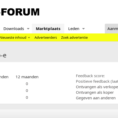
Downloads
Marktplaats
Leden
Aanm
Nieuwste inhoud
Adverteerders
Zoek advertentie
b-e
Feedback score
nden
12 maanden
Positieve feedback (la
0
Ontvangen als verkope
0
Ontvangen als koper
0
Gegeven aan anderen