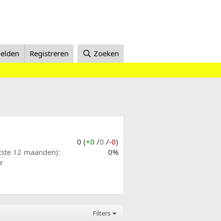
elden
Registreren
Zoeken
0 (
+0
/
0
/
-0
)
atste 12 maanden)
0%
r
Filters