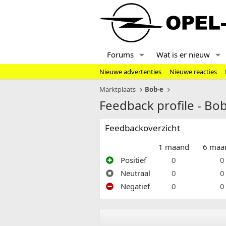
Forums
Wat is er nieuw
Nieuwe advertenties
Nieuwe reacties
Marktplaats
Bob-e
Feedback profile - Bo
Feedbackoverzicht
1 maand
6 maa
Positief
0
0
Neutraal
0
0
Negatief
0
0