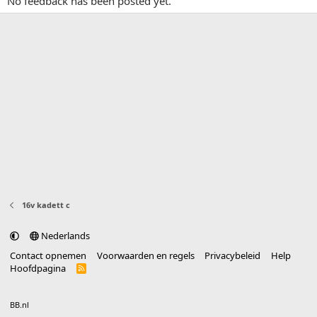
No feedback has been posted yet.
16v kadett c
Nederlands
Contact opnemen
Voorwaarden en regels
Privacybeleid
Help
Hoofdpagina
R
S
S
®
Community platform by XenForo
© 2010-2025 XenForo Ltd.
vertaald door
BB.nl