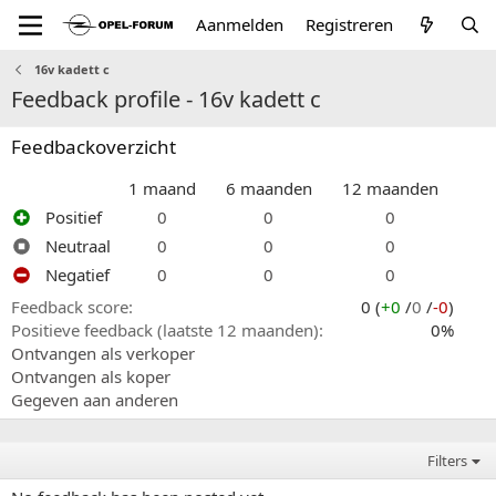
Aanmelden
Registreren
16v kadett c
Feedback profile - 16v kadett c
Feedbackoverzicht
1 maand
6 maanden
12 maanden
Positief
0
0
0
Neutraal
0
0
0
Negatief
0
0
0
Feedback score
0 (
+0
/
0
/
-0
)
Positieve feedback (laatste 12 maanden)
0%
Ontvangen als verkoper
Ontvangen als koper
Gegeven aan anderen
Filters